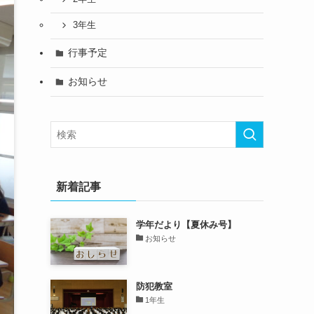
3年生
行事予定
お知らせ
新着記事
学年だより【夏休み号】
お知らせ
防犯教室
1年生